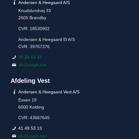
Andersen & Heegaard A/S
Knudslundvej 33
2605 Brøndby
CVR: 18530902
Andersen & Heegaard El A/S
CVR: 39767376
39 29 63 33
ah@aogh.net
Afdeling Vest
Andersen & Heegaard Vest A/S
Essen 19
6000 Kolding
CVR: 43667645
41 49 53 13
ah@aogh.net