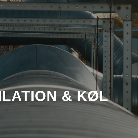
ILATION
&
KØL