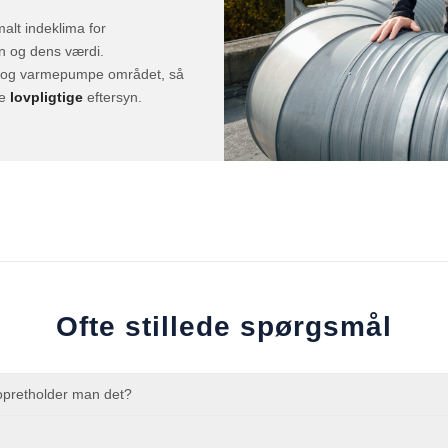
malt indeklima for
 og dens værdi.
 og varmepumpe området, så
de
lovpligtige
eftersyn.
Ofte stillede spørgsmål
opretholder man det?