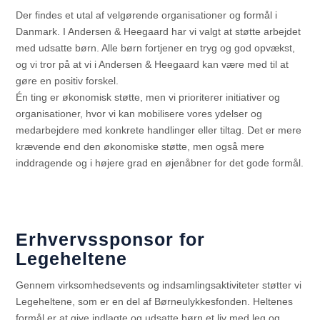
Der findes et utal af velgørende organisationer og formål i
Danmark. I Andersen & Heegaard har vi valgt at støtte arbejdet
med udsatte børn. Alle børn fortjener en tryg og god opvækst,
og vi tror på at vi i Andersen & Heegaard kan være med til at
gøre en positiv forskel.
Én ting er økonomisk støtte, men vi prioriterer initiativer og
organisationer, hvor vi kan mobilisere vores ydelser og
medarbejdere med konkrete handlinger eller tiltag. Det er mere
krævende end den økonomiske støtte, men også mere
inddragende og i højere grad en øjenåbner for det gode formål.
Erhvervssponsor for
Legeheltene
Gennem virksomhedsevents og indsamlingsaktiviteter støtter vi
Legeheltene, som er en del af Børneulykkesfonden. Heltenes
formål er at give indlagte og udsatte børn et liv med leg og