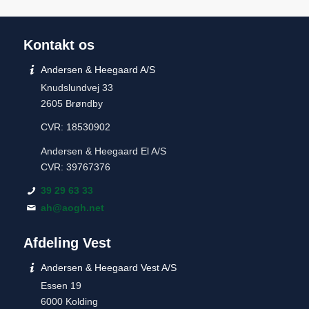
Kontakt os
Andersen & Heegaard A/S
Knudslundvej 33
2605 Brøndby
CVR: 18530902
Andersen & Heegaard El A/S
CVR: 39767376
39 29 63 33
ah@aogh.net
Afdeling Vest
Andersen & Heegaard Vest A/S
Essen 19
6000 Kolding