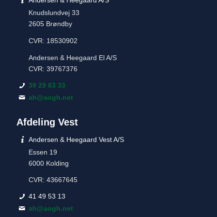
Knudslundvej 33
2605 Brøndby
CVR: 18530902
Andersen & Heegaard El A/S
CVR: 39767376
39 29 63 33
ah@aogh.net
Afdeling Vest
Andersen & Heegaard Vest A/S
Essen 19
6000 Kolding
CVR: 43667645
41 49 53 13
ah@aogh.net