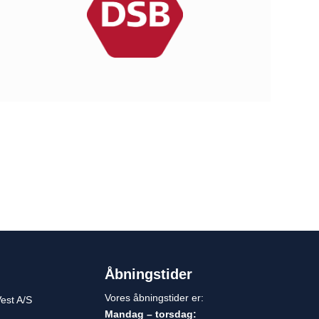
Åbningstider
Vores åbningstider er:
est A/S
Mandag – torsdag: