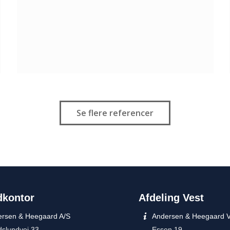
Se flere referencer
dkontor
Afdeling Vest
rsen & Heegaard A/S
Andersen & Heegaard V
slundvej 33
Essen 19