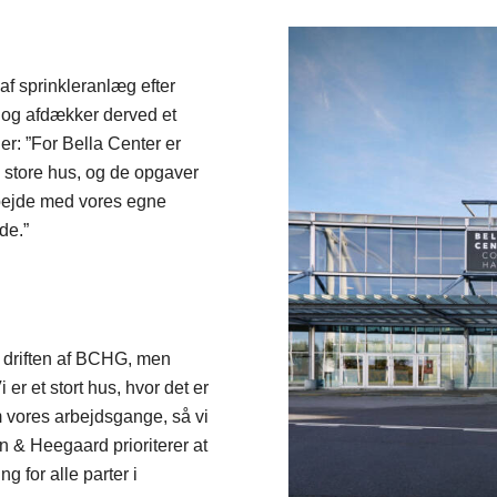
af sprinkleranlæg efter
 og afdækker derved et
er: ”For Bella Center er
 store hus, og de opgaver
arbejde med vores egne
de.”
r driften af BCHG, men
er et stort hus, hvor det er
m vores arbejdsgange, så vi
sen & Heegaard prioriterer at
g for alle parter i