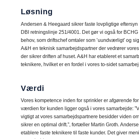
Løsning
Andersen & Heegaard sikrer faste lovpligtige eftersyn 
DBI retningslinje 251/4001. Det gør vi også for BCHG
behov, som driftschef omtaler som ’uundværligt’ og sig
A&H en teknisk samarbejdspartner der vedrører vores
der sikrer driften af huset. A&H har etableret et sam
teknikere, hvilket er en fordel i vores to-sidet samarbej
Værdi
Vores kompetence inden for sprinkler er afgørende fo
værdien for kunden ligger også i vores samarbejde: ”Vi 
vigtigt at vores samarbejdspartnere besidder viden o
sikrer en optimal drift.”, fortæller Martin Groth. Ander
etablere faste teknikere til faste kunder. Det giver menin