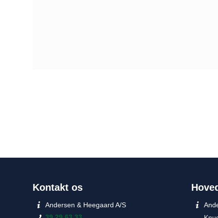
Kontakt os
Hove
Andersen & Heegaard A/S
Ande
39 29 63 33
Knud