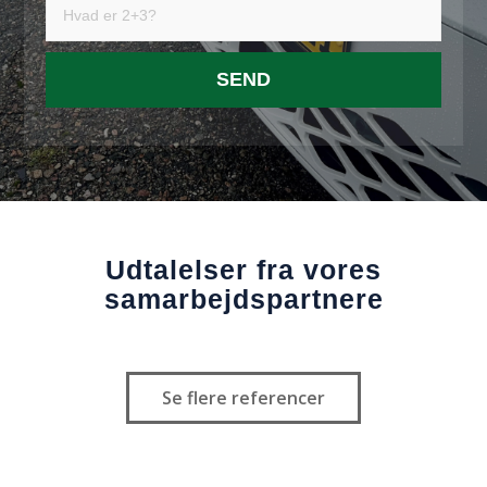
Udtalelser fra vores
samarbejds­partnere
Se flere referencer