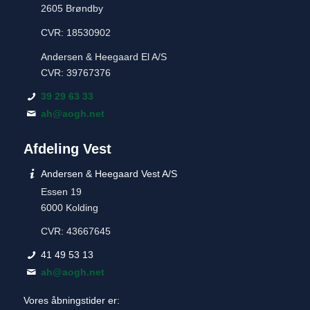
2605 Brøndby
CVR: 18530902
Andersen & Heegaard El A/S
CVR: 39767376
39 29 63 33
ah@aogh.net
Afdeling Vest
Andersen & Heegaard Vest A/S
Essen 19
6000 Kolding
CVR: 43667645
41 49 53 13
ah@aogh.net
Vores åbningstider er: