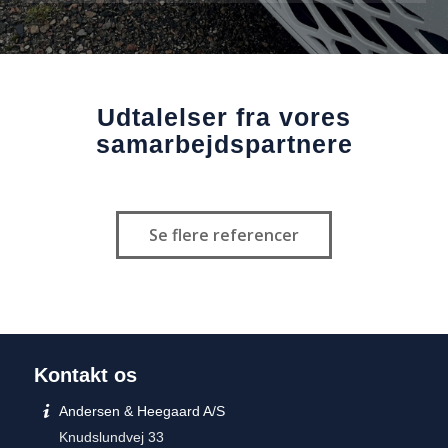
Udtalelser fra vores
samarbejds­partnere
Se flere referencer
Kontakt os
Andersen & Heegaard A/S
Knudslundvej 33