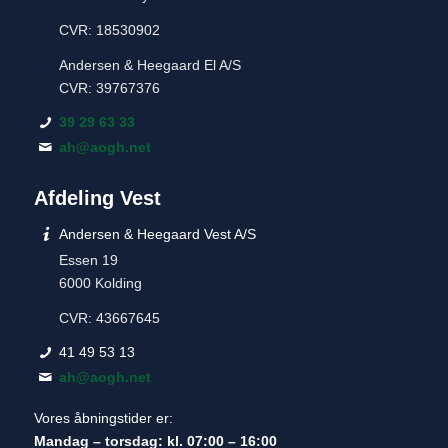
CVR: 18530902
Andersen & Heegaard El A/S
CVR: 39767376
39 29 63 33
ah@aogh.net
Afdeling Vest
Andersen & Heegaard Vest A/S
Essen 19
6000 Kolding
CVR: 43667645
41 49 53 13
ah@aogh.net
Vores åbningstider er:
Mandag – torsdag: kl. 07:00 – 16:00