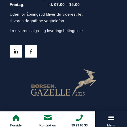
Fredag: kl. 07:00 – 15:00
Uden for åbningstid bliver du viderestillet
til vores døgnåbne vagttelefon.
Læs vores salgs- og leveringsbetingelser
Forside
Kontakt os
39 29 63 33
Menu
© Copyright - Andersen & Heegaard A/S