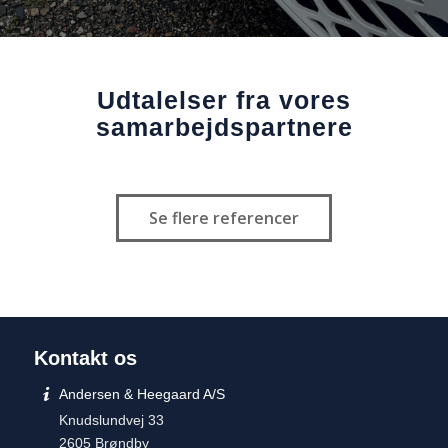
Udtalelser fra vores
samarbejds­partnere
Se flere referencer
Kontakt os
Andersen & Heegaard A/S
Knudslundvej 33
2605 Brøndby