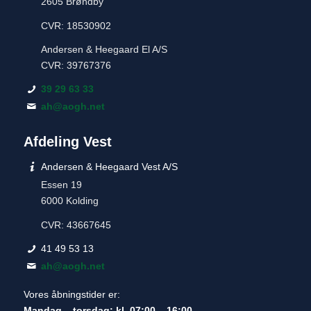
2605 Brøndby
CVR: 18530902
Andersen & Heegaard El A/S
CVR: 39767376
39 29 63 33
ah@aogh.net
Afdeling Vest
Andersen & Heegaard Vest A/S
Essen 19
6000 Kolding
CVR: 43667645
41 49 53 13
ah@aogh.net
Vores åbningstider er:
Mandag – torsdag: kl. 07:00 – 16:00