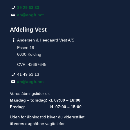
39 29 63 33
ah@aogh.net
Afdeling Vest
Andersen & Heegaard Vest A/S
Essen 19
6000 Kolding
CVR: 43667645
41 49 53 13
ah@aogh.net
Vores åbningstider er:
Mandag – torsdag: kl. 07:00 – 16:00
Fredag: kl. 07:00 – 15:00
Uden for åbningstid bliver du viderestillet
til vores døgnåbne vagttelefon.