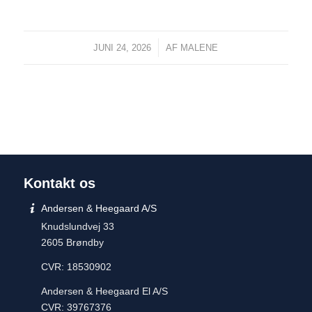
/
JUNI 24, 2026
AF
MALENE
Kontakt os
Andersen & Heegaard A/S
Knudslundvej 33
2605 Brøndby
CVR: 18530902
Andersen & Heegaard El A/S
CVR: 39767376