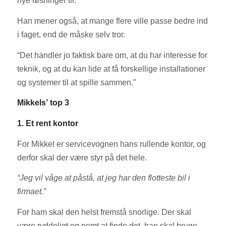
nye løsninger til.”
Han mener også, at mange flere ville passe bedre ind
i faget, end de måske selv tror.
“Det handler jo faktisk bare om, at du har interesse for
teknik, og at du kan lide at få forskellige installationer
og systemer til at spille sammen.”
Mikkels’ top 3
1. Et rent kontor
For Mikkel er servicevognen hans rullende kontor, og
derfor skal der være styr på det hele.
“Jeg vil våge at påstå, at jeg har den flotteste bil i
firmaet.”
For ham skal den helst fremstå snorlige. Der skal
være ryddeligt og nemt at finde det, han skal bruge.