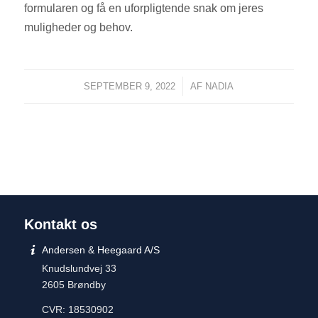
formularen og få en uforpligtende snak om jeres
muligheder og behov.
/
SEPTEMBER 9, 2022
AF
NADIA
Kontakt os
Andersen & Heegaard A/S
Knudslundvej 33
2605 Brøndby
CVR: 18530902