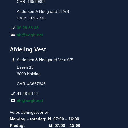
CVR: 18530902
Andersen & Heegaard El A/S
CVR: 39767376
39 29 63 33
ah@aogh.net
Afdeling Vest
Andersen & Heegaard Vest A/S
Essen 19
6000 Kolding
CVR: 43667645
41 49 53 13
ah@aogh.net
Vores åbningstider er:
Mandag – torsdag: kl. 07:00 – 16:00
Fredag: kl. 07:00 – 15:00