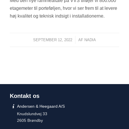
Med den nye rammeaftale på VVS tilføjer vi 800.000
etagemeter til porteføljen, hvor vi ser frem til at levere
høj kvalitet og teknisk indsigt i installationerne.
/
SEPTEMBER 12, 2022
AF
NADIA
Kontakt os
Andersen & Heegaard A/S
Knudslundvej 33
2605 Brøndby