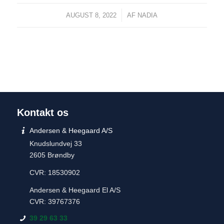
/
AUGUST 8, 2022
AF
NADIA
Kontakt os
Andersen & Heegaard A/S
Knudslundvej 33
2605 Brøndby
CVR: 18530902
Andersen & Heegaard El A/S
CVR: 39767376
39 29 63 33