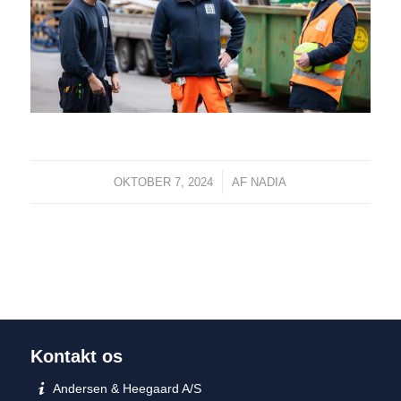
/
OKTOBER 7, 2024
AF
NADIA
Kontakt os
Andersen & Heegaard A/S