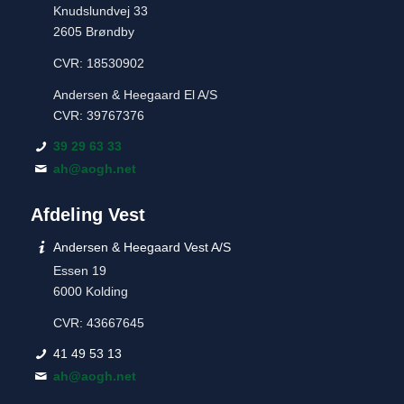
Knudslundvej 33
2605 Brøndby
CVR: 18530902
Andersen & Heegaard El A/S
CVR: 39767376
39 29 63 33
ah@aogh.net
Afdeling Vest
Andersen & Heegaard Vest A/S
Essen 19
6000 Kolding
CVR: 43667645
41 49 53 13
ah@aogh.net