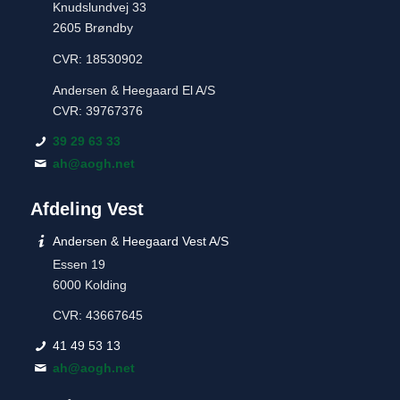
Knudslundvej 33
2605 Brøndby
CVR: 18530902
Andersen & Heegaard El A/S
CVR: 39767376
39 29 63 33
ah@aogh.net
Afdeling Vest
Andersen & Heegaard Vest A/S
Essen 19
6000 Kolding
CVR: 43667645
41 49 53 13
ah@aogh.net