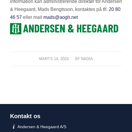
information kan administrerende direktør for Andersen
& Heegaard, Mads Bengtsson, kontaktes på tlf.
20 80
46 57
eller mail
mads@aogh.net
/
MARTS 14, 2024
AF
NADIA
Kontakt os
Andersen & Heegaard A/S