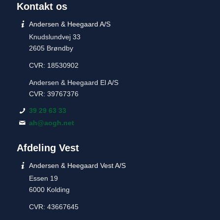
Kontakt os
Andersen & Heegaard A/S
Knudslundvej 33
2605 Brøndby
CVR: 18530902
Andersen & Heegaard El A/S
CVR: 39767376
39 29 63 33
ah@aogh.net
Afdeling Vest
Andersen & Heegaard Vest A/S
Essen 19
6000 Kolding
CVR: 43667645