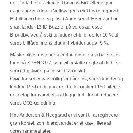
én.”, fortæller el-tekniker Rasmus Birk efter et par
dages prøvekørsel i Volkwagens elektriske rugbrød.
El-bilismen bider sig fast i Andersen & Heegaard og
snart lander 13 ID Buzz’er på vores adresse i
Brøndby. Ved årsskiftet udgør el-biler derfor 10 % af
vores bilflåde, mens plugin-hybrider udgør 5 %.
Måske bliver det endda endnu mere, da vi har set os
lune på XPENG P7, som vil erstatte nogle af de biler
som i dag kører på fossilt brændstof.
Grøn kørsel er væsentlig for både os, vores kunder og
kloden. Med en bilpark der tæller omtrent 150 biler, er
det netop transport vi skal kigge ind i for at reducere
vores CO2-udledning.
Hos Andersen & Heegaard er vi vant til at registrere
grøn kørsel, som blandt andet er et krav i flere af
vores rammeaftaler.